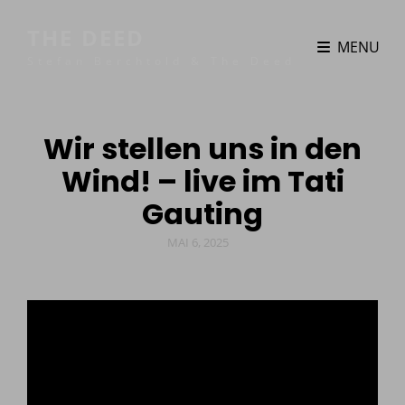
THE DEED
MENU
Stefan Berchtold & The Deed
Wir stellen uns in den
Wind! – live im Tati
Gauting
POSTED
MAI 6, 2025
ON