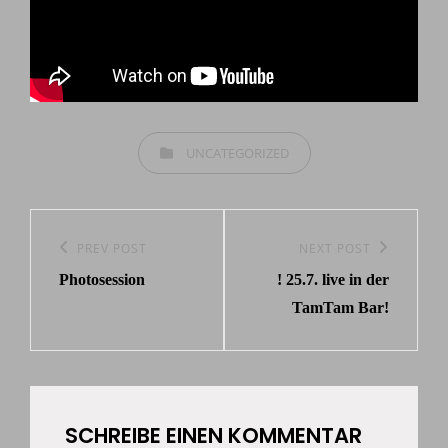
CATEGORIES
UNCATEGORIZED
Beitragsnavigation
Previous
PREV POST
Next
NEXT POST
Photosession
! 25.7. live in der
Post
Post
TamTam Bar!
SCHREIBE EINEN KOMMENTAR