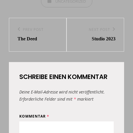
UNCATEGORIZED
Beitragsnavigation
Previous
PREV POST
Next
NEXT POST
The Deed
Studio 2023
Post
Post
SCHREIBE EINEN KOMMENTAR
Deine E-Mail-Adresse wird nicht veröffentlicht.
Erforderliche Felder sind mit
*
markiert
KOMMENTAR
*