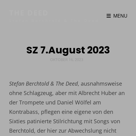
THE DEED
MENU
Stefan Berchtold & The Deed
SZ 7.August 2023
POSTED
OKTOBER 16, 2023
ON
Stefan Berchtold & The Deed
, ausnahmsweise
ohne Schlagzeug, aber mit Albrecht Huber an
der Trompete und Daniel Wölfel am
Kontrabass, pflegen eine eigene von den
Sixties patinierte Stilrichtung mit Songs von
Berchtold, der hier zur Abwechslung nicht