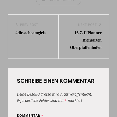
Beitragsnavigation
Previous
PREV POST
Next
NEXT POST
#diesacheamgleis
16.7. Il Plonner
Post
Post
Biergarten
Oberpfaffenhofen
SCHREIBE EINEN KOMMENTAR
Deine E-Mail-Adresse wird nicht veröffentlicht.
Erforderliche Felder sind mit
*
markiert
KOMMENTAR
*