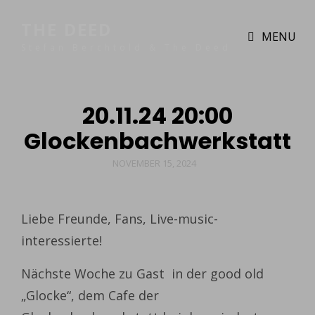
THE DEED
MENU
Stefan Berchtold & The Deed
20.11.24 20:00
Glockenbachwerkstatt
POSTED
NOVEMBER 15, 2024
ON
Liebe Freunde, Fans, Live-music-
interessierte!
Nächste Woche zu Gast in der good old
„Glocke“, dem Cafe der