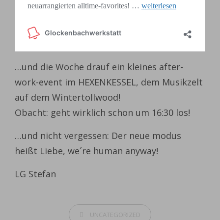
…und die Woche drauf ein kleines after-
work-event im HEXENKESSEL, dem Musikzelt
auf dem Wintertollwood!
Obacht: geht wirklich schon um 16:30 los!
…und nicht vergessen: Der neue modus
heißt Liebe, we´re human anyway!
LG Stefan
CATEGORIES
UNCATEGORIZED