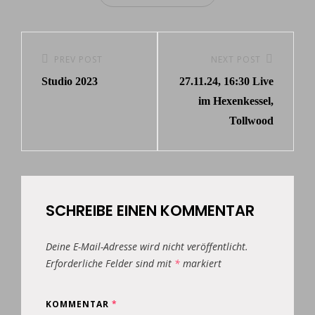
Beitragsnavigation
Previous
PREV POST
Next
NEXT POST
Studio 2023
27.11.24, 16:30 Live
Post
Post
im Hexenkessel,
Tollwood
SCHREIBE EINEN KOMMENTAR
Deine E-Mail-Adresse wird nicht veröffentlicht.
Erforderliche Felder sind mit
*
markiert
KOMMENTAR
*