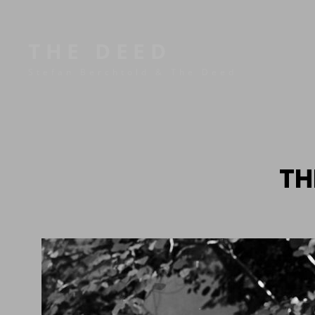
THE DEED
Stefan Berchtold & The Deed
TH