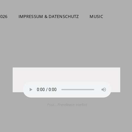
2026
IMPRESSUM & DATENSCHUTZ
MUSIC
Psst... Prerelease: Herbst